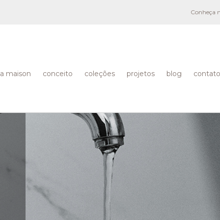
Conheça no
a maison
conceito
coleções
projetos
blog
contat