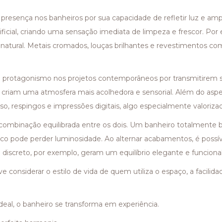
resença nos banheiros por sua capacidade de refletir luz e ampl
rtificial, criando uma sensação imediata de limpeza e frescor. P
natural. Metais cromados, louças brilhantes e revestimentos 
protagonismo nos projetos contemporâneos por transmitirem sof
 criam uma atmosfera mais acolhedora e sensorial. Além do aspe
so, respingos e impressões digitais, algo especialmente valorizado
 combinação equilibrada entre os dois. Um banheiro totalmente 
 pode perder luminosidade. Ao alternar acabamentos, é possível
iscreto, por exemplo, geram um equilíbrio elegante e funcional
ve considerar o estilo de vida de quem utiliza o espaço, a facil
eal, o banheiro se transforma em experiência.