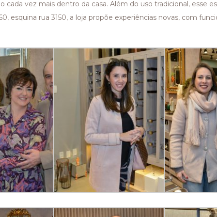
 cada vez mais dentro da casa. Além do uso tradicional, esse e
060, esquina rua 3150, a loja propõe experiências novas, com fun