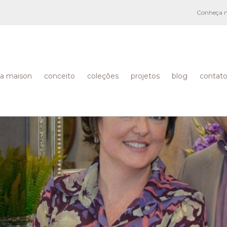
Conheça no
a maison
conceito
coleções
projetos
blog
contat